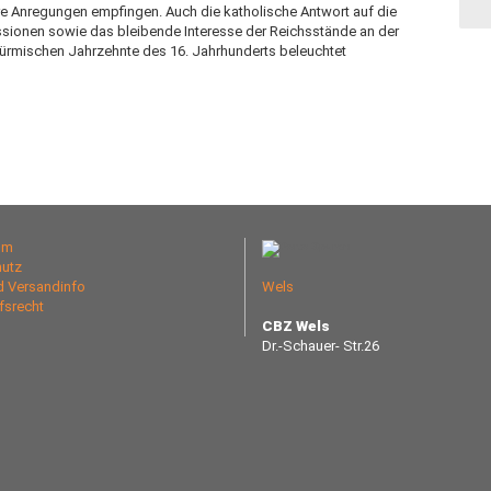
e Anregungen empfingen. Auch die katholische Antwort auf die
essionen sowie das bleibende Interesse der Reichsstände an der
türmischen Jahrzehnte des 16. Jahrhunderts beleuchtet
um
utz
nd Versandinfo
Wels
fsrecht
CBZ Wels
Dr.-Schauer- Str.26