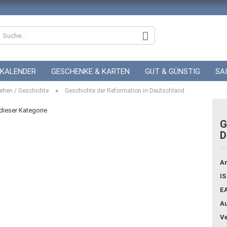
KALENDER
GESCHENKE & KARTEN
GUT & GÜNSTIG
SA
»
ZUR HOCHZEIT
ehen / Geschichte
GUTSCHEINE
Geschichte der Reformation in Deutschland
 dieser Kategorie
G
D
Konto
Pass
Ar
IS
E
Au
Ve