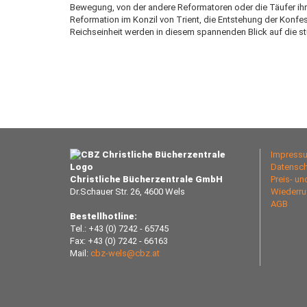
Bewegung, von der andere Reformatoren oder die Täufer ihr
Reformation im Konzil von Trient, die Entstehung der Konf
Reichseinheit werden in diesem spannenden Blick auf die s
Impress
Datensch
Christliche Bücherzentrale GmbH
Preis- u
Dr.Schauer Str. 26, 4600 Wels
Wiederru
AGB
Bestellhotline:
Tel.: +43 (0) 7242 - 65745
Fax: +43 (0) 7242 - 66163
Mail:
cbz-wels@cbz.at