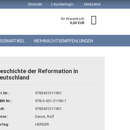
Kontakt
Kundenlogin
Merkzettel
Ihr Warenkorb
0,00 EUR
ISONARTIKEL
WEIHNACHTSEMPFEHLUNGEN
eschichte der Reformation in
eutschland
 erstellen
wort vergessen?
t.Nr.:
9783451311901
BN Nr.:
978-3-451-31190-1
AN:
9783451311901
tor:
Decot, Rolf
rlag:
HERDER