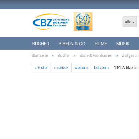
Alle
BÜCHER
BIBELN & CO
FILME
MUSIK
»
»
»
Startseite
ICF BÜCHER
Bücher
VERSCHIEDENES
Sach- & Fachbücher
GESCHENKE 
Zeitgesch
« Erster
« zurück
weiter »
Letzter »
191
Artikel in