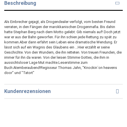
Beschreibung
Als Einbrecher gejagt, als Drogendealer verfolgt, vom besten Freund
verraten, in den Fängen der marokkanischen Drogenmafia. Bis dahin
hatte Stephan Berg nach dem Motto gelebt: Gib niemals auf! Doch jetzt
war er aus der Bahn geworfen. Für ihn schien jede Rettung zu spät zu
kommen.Aber dann erfährt sein Leben eine dramatische Wendung. Er
lässt sich auf ein Wagnis des Glaubens ein ...Hier erzählt er seine
Geschichte. Von den Wundern, die ihn retteten. Von treuen Freunden, die
immer für ihn da waren. Von der leisen Stimme Gottes, die ihm in
aussichtsloser Lage Mut machte.Leserstimme zum
Buch:Atemberaubend!Regisseur Thomas Jahn, "Knockin´on heavens
door" und "Tatort"
Kundenrezensionen