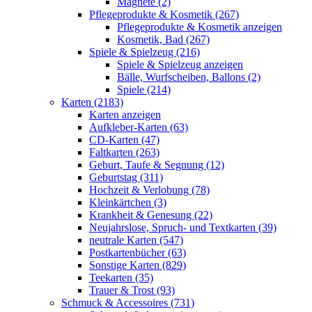
Magnete (2)
Pflegeprodukte & Kosmetik (267)
Pflegeprodukte & Kosmetik anzeigen
Kosmetik, Bad (267)
Spiele & Spielzeug (216)
Spiele & Spielzeug anzeigen
Bälle, Wurfscheiben, Ballons (2)
Spiele (214)
Karten (2183)
Karten anzeigen
Aufkleber-Karten (63)
CD-Karten (47)
Faltkarten (263)
Geburt, Taufe & Segnung (12)
Geburtstag (311)
Hochzeit & Verlobung (78)
Kleinkärtchen (3)
Krankheit & Genesung (22)
Neujahrslose, Spruch- und Textkarten (39)
neutrale Karten (547)
Postkartenbücher (63)
Sonstige Karten (829)
Teekarten (35)
Trauer & Trost (93)
Schmuck & Accessoires (731)