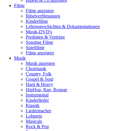
Bibeln & Co anzeigen
Filme
Filme anzeigen
Bibelverfilmungen
Kinderfilme
Lebensgeschichten & Dokumentationen
Musik-DVD's
Predigten & Vorträge
Sonstige Filme
Spielfilme
Filme anzeigen
Musik
Musik anzeigen
Chormusik
Country, Folk
Gospel & Soul
Hard & Heavy
HipHop, Rap, Reggae
Instrumental
Kinderlieder
Klassik
Liedermacher
Lobpreis
Musicals
Rock & Pop