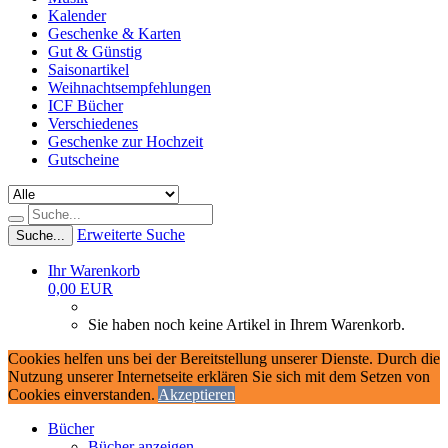
Kalender
Geschenke & Karten
Gut & Günstig
Saisonartikel
Weihnachtsempfehlungen
ICF Bücher
Verschiedenes
Geschenke zur Hochzeit
Gutscheine
Erweiterte Suche
Suche...
Ihr Warenkorb
0,00 EUR
Sie haben noch keine Artikel in Ihrem Warenkorb.
Cookies helfen uns bei der Bereitstellung unserer Dienste. Durch die
Nutzung unserer Internetseite erklären Sie sich mit dem Setzen von
Cookies einverstanden.
Akzeptieren
Bücher
Bücher anzeigen