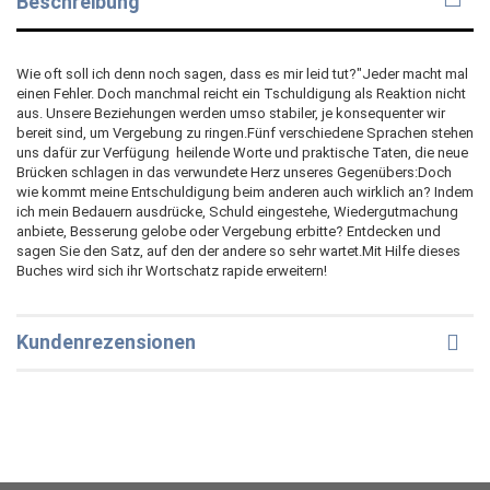
Beschreibung
Wie oft soll ich denn noch sagen, dass es mir leid tut?"Jeder macht mal
einen Fehler. Doch manchmal reicht ein Tschuldigung als Reaktion nicht
aus. Unsere Beziehungen werden umso stabiler, je konsequenter wir
bereit sind, um Vergebung zu ringen.Fünf verschiedene Sprachen stehen
uns dafür zur Verfügung  heilende Worte und praktische Taten, die neue
Brücken schlagen in das verwundete Herz unseres Gegenübers:Doch
wie kommt meine Entschuldigung beim anderen auch wirklich an? Indem
ich mein Bedauern ausdrücke, Schuld eingestehe, Wiedergutmachung
anbiete, Besserung gelobe oder Vergebung erbitte? Entdecken und
sagen Sie den Satz, auf den der andere so sehr wartet.Mit Hilfe dieses
Buches wird sich ihr Wortschatz rapide erweitern!
Kundenrezensionen