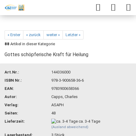
« Erster
« zurück
weiter »
Letzter »
88
Artikel in dieser Kategorie
Gottes schöpferische Kraft für Heilung
Art.Nr.:
144336000
ISBN Nr.:
978-3-900658-36-6
EAN:
9783900658366
Autor:
Capps, Charles
Verlag:
ASAPH
Seiten:
48
Lieferzeit:
ca. 3-4 Tage
(Ausland abweichend)
Lagerbestand:
3
Stück