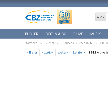
Alle
BÜCHER
BIBELN & CO
FILME
MUSIK
»
»
»
Startseite
ICF BÜCHER
Bücher
VERSCHIEDENES
Glaubens- & Lebenshilfe
GESCHENKE 
Glaub
« Erster
« zurück
weiter »
Letzter »
1842
Artikel 