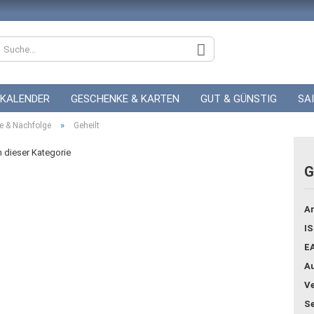
KALENDER
GESCHENKE & KARTEN
GUT & GÜNSTIG
SA
»
ZUR HOCHZEIT
e & Nachfolge
Geheilt
GUTSCHEINE
in dieser Kategorie
G
Konto
Ar
Pass
IS
E
Au
Ve
Se