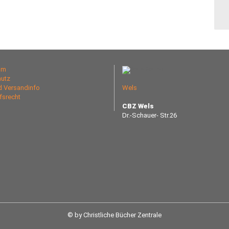
um
utz
nd Versandinfo
Wels
fsrecht
CBZ Wels
Dr.-Schauer- Str.26
© by Christliche Bücher Zentrale