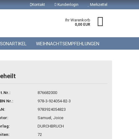
Kontakt
Kundenlogin
Merkzettel
Ihr Warenkorb
0,00 EUR
ISONARTIKEL
WEIHNACHTSEMPFEHLUNGEN
eheilt
 erstellen
t.Nr.:
876682000
wort vergessen?
BN Nr.:
978-3-924054-82-3
AN:
9783924054823
tor:
Samuel, Joice
rlag:
DURCHBRUCH
iten:
72