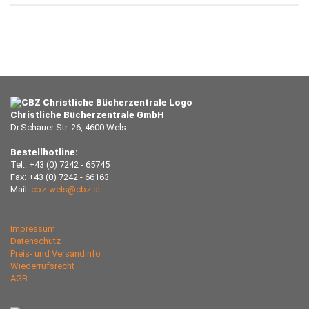
Christliche Bücherzentrale GmbH
Dr.Schauer Str. 26, 4600 Wels
Bestellhotline:
Tel.: +43 (0) 7242 - 65745
Fax: +43 (0) 7242 - 66163
Mail:
cbz-wels@cbz.at
Impressum
Datenschutz
Preis- und Versandinfo
Wiederrufsrecht
AGB