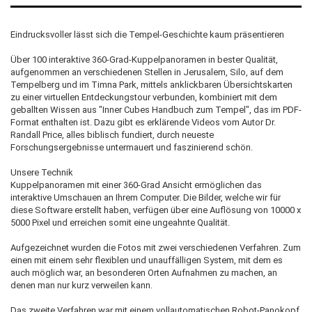
Eindrucksvoller lässt sich die Tempel-Geschichte kaum präsentieren
Über 100 interaktive 360-Grad-Kuppelpanoramen in bester Qualität,
aufgenommen an verschiedenen Stellen in Jerusalem, Silo, auf dem
Tempelberg und im Timna Park, mittels anklickbaren Übersichtskarten
zu einer virtuellen Entdeckungstour verbunden, kombiniert mit dem
geballten Wissen aus "Inner Cubes Handbuch zum Tempel", das im PDF-
Format enthalten ist. Dazu gibt es erklärende Videos vom Autor Dr.
Randall Price, alles biblisch fundiert, durch neueste
Forschungsergebnisse untermauert und faszinierend schön.
Unsere Technik
Kuppelpanoramen mit einer 360-Grad Ansicht ermöglichen das
interaktive Umschauen an Ihrem Computer. Die Bilder, welche wir für
diese Software erstellt haben, verfügen über eine Auflösung von 10000 x
5000 Pixel und erreichen somit eine ungeahnte Qualität.
Aufgezeichnet wurden die Fotos mit zwei verschiedenen Verfahren. Zum
einen mit einem sehr flexiblen und unauffälligen System, mit dem es
auch möglich war, an besonderen Orten Aufnahmen zu machen, an
denen man nur kurz verweilen kann.
Das zweite Verfahren war mit einem vollautomatischen Robot-Panokopf,