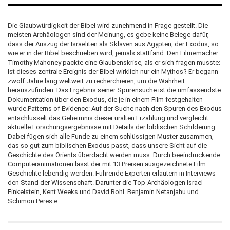
Die Glaubwürdigkeit der Bibel wird zunehmend in Frage gestellt. Die
meisten Archäologen sind der Meinung, es gebe keine Belege dafür,
dass der Auszug der Israeliten als Sklaven aus Ägypten, der Exodus, so
wie er in der Bibel beschrieben wird, jemals stattfand. Den Filmemacher
Timothy Mahoney packte eine Glaubenskrise, als er sich fragen musste:
Ist dieses zentrale Ereignis der Bibel wirklich nur ein Mythos? Er begann
zwölf Jahre lang weltweit zu recherchieren, um die Wahrheit
herauszufinden. Das Ergebnis seiner Spurensuche ist die umfassendste
Dokumentation über den Exodus, die je in einem Film festgehalten
wurde.Patterns of Evidence: Auf der Suche nach den Spuren des Exodus
entschlüsselt das Geheimnis dieser uralten Erzählung und vergleicht
aktuelle Forschungsergebnisse mit Details der biblischen Schilderung.
Dabei fügen sich alle Funde zu einem schlüssigen Muster zusammen,
das so gut zum biblischen Exodus passt, dass unsere Sicht auf die
Geschichte des Orients überdacht werden muss. Durch beeindruckende
Computeranimationen lässt der mit 13 Preisen ausgezeichnete Film
Geschichte lebendig werden. Führende Experten erläutern in Interviews
den Stand der Wissenschaft. Darunter die Top-Archäologen Israel
Finkelstein, Kent Weeks und David Rohl. Benjamin Netanjahu und
Schimon Peres e