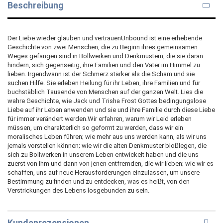
Beschreibung
Der Liebe wieder glauben und vertrauenUnbound ist eine erhebende
Geschichte von zwei Menschen, die zu Beginn ihres gemeinsamen
Weges gefangen sind in Bollwerken und Denkmustern, die sie daran
hindern, sich gegenseitig, ihre Familien und den Vater im Himmel zu
lieben. Irgendwann ist der Schmerz stärker als die Scham und sie
suchen Hilfe. Sie erleben Heilung für ihr Leben, ihre Familien und für
buchstäblich Tausende von Menschen auf der ganzen Welt. Lies die
wahre Geschichte, wie Jack und Trisha Frost Gottes bedingungslose
Liebe auf ihr Leben anwenden und sie und ihre Familie durch diese Liebe
für immer verändert werden.Wir erfahren, warum wir Leid erleben
müssen, um charakterlich so geformt zu werden, dass wir ein
moralisches Leben führen; wie mehr aus uns werden kann, als wir uns
jemals vorstellen können; wie wir die alten Denkmuster bloßlegen, die
sich zu Bollwerken in unserem Leben entwickelt haben und die uns
zuerst von Ihm und dann von jenen entfremden, die wir lieben; wie wir es
schaffen, uns auf neue Herausforderungen einzulassen, um unsere
Bestimmung zu finden und zu entdecken, was es heißt, von den
Verstrickungen des Lebens losgebunden zu sein.
Kundenrezensionen