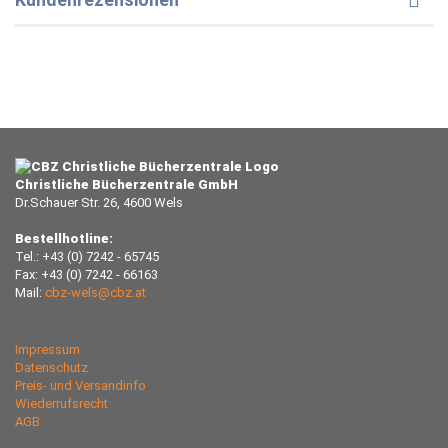
Christliche Bücherzentrale GmbH
Dr.Schauer Str. 26, 4600 Wels
Bestellhotline:
Tel.: +43 (0) 7242 - 65745
Fax: +43 (0) 7242 - 66163
Mail:
cbz-wels@cbz.at
Impressum
Datenschutz
Preis- und Versandinfo
Wiederrufsrecht
AGB