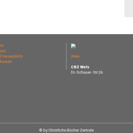
um
utz
nd Versandinfo
Wels
fsrecht
CBZ Wels
Dr.-Schauer- Str.26
© by Christliche Bücher Zentrale