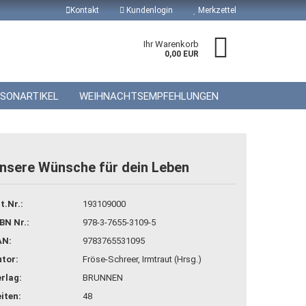
Kontakt
Kundenlogin
Merkzettel
Ihr Warenkorb
0,00 EUR
ISONARTIKEL
WEIHNACHTSEMPFEHLUNGEN
nsere Wünsche für dein Leben
 erstellen
t.Nr.:
193109000
wort vergessen?
BN Nr.:
978-3-7655-3109-5
AN:
9783765531095
tor:
Fröse-Schreer, Irmtraut (Hrsg.)
rlag:
BRUNNEN
iten:
48