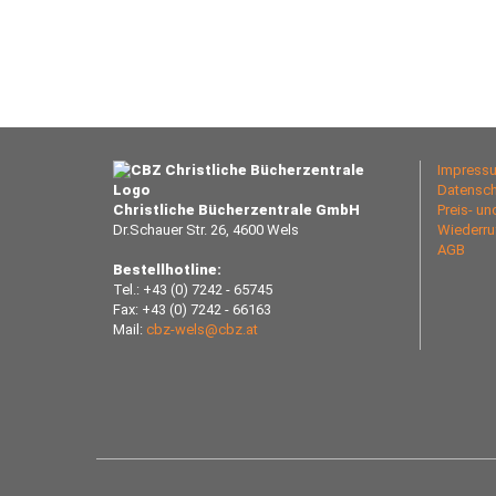
Impress
Datensch
Christliche Bücherzentrale GmbH
Preis- u
Dr.Schauer Str. 26, 4600 Wels
Wiederru
AGB
Bestellhotline:
Tel.: +43 (0) 7242 - 65745
Fax: +43 (0) 7242 - 66163
Mail:
cbz-wels@cbz.at