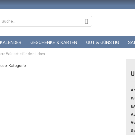
KALENDER
GESCHENKE & KARTEN
GUT & GÜNSTIG
SA
ZUR HOCHZEIT
ere Wünsche für dein Leben
GUTSCHEINE
dieser Kategorie
U
Konto
Ar
Pass
IS
E
Au
Ve
Se