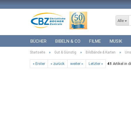
Alle
BÜCHER
BIBELN & CO
FILME
MUSIK
»
»
»
Startseite
ICF BÜCHER
Gut & Günstig
VERSCHIEDENES
Bildbände & Karten
GESCHENKE 
Uns
« Erster
« zurück
weiter »
Letzter »
41
Artikel in 