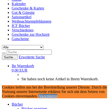
Kalender
Geschenke & Karten
Gut & Günstig
Saisonartikel
Weihnachtsempfehlungen
ICF Bücher
Verschiedenes
Geschenke zur Hochzeit
Gutscheine
Erweiterte Suche
Suche...
Ihr Warenkorb
0,00 EUR
Sie haben noch keine Artikel in Ihrem Warenkorb.
Cookies helfen uns bei der Bereitstellung unserer Dienste. Durch die
Nutzung unserer Internetseite erklären Sie sich mit dem Setzen von
Cookies einverstanden.
Akzeptieren
Bücher
Bücher anzeigen