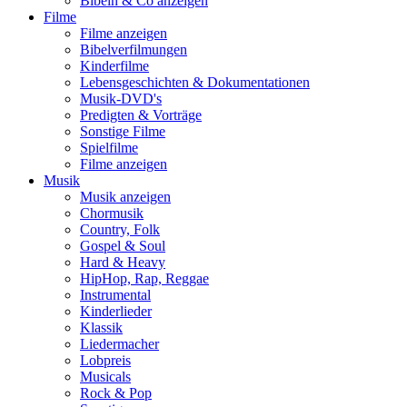
Bibeln & Co anzeigen
Filme
Filme anzeigen
Bibelverfilmungen
Kinderfilme
Lebensgeschichten & Dokumentationen
Musik-DVD's
Predigten & Vorträge
Sonstige Filme
Spielfilme
Filme anzeigen
Musik
Musik anzeigen
Chormusik
Country, Folk
Gospel & Soul
Hard & Heavy
HipHop, Rap, Reggae
Instrumental
Kinderlieder
Klassik
Liedermacher
Lobpreis
Musicals
Rock & Pop