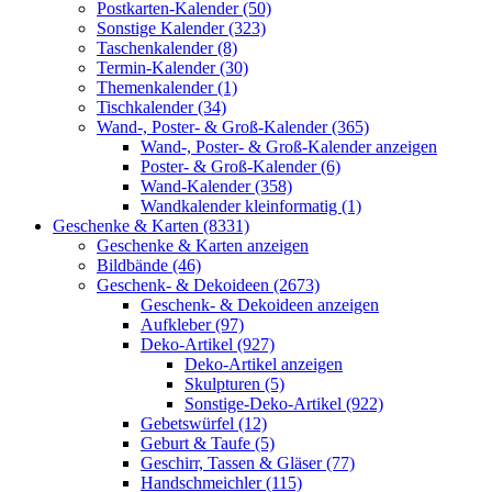
Postkarten-Kalender (50)
Sonstige Kalender (323)
Taschenkalender (8)
Termin-Kalender (30)
Themenkalender (1)
Tischkalender (34)
Wand-, Poster- & Groß-Kalender (365)
Wand-, Poster- & Groß-Kalender anzeigen
Poster- & Groß-Kalender (6)
Wand-Kalender (358)
Wandkalender kleinformatig (1)
Geschenke & Karten (8331)
Geschenke & Karten anzeigen
Bildbände (46)
Geschenk- & Dekoideen (2673)
Geschenk- & Dekoideen anzeigen
Aufkleber (97)
Deko-Artikel (927)
Deko-Artikel anzeigen
Skulpturen (5)
Sonstige-Deko-Artikel (922)
Gebetswürfel (12)
Geburt & Taufe (5)
Geschirr, Tassen & Gläser (77)
Handschmeichler (115)