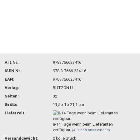
Art.Nr.:
9783766623416
ISBN Nr.:
978-3-7666-2341-6
EAN:
9783766623416
Verlag:
BUTZON U.
Seiten:
32
Größe:
11,5 x 1 x 21,1 cm
Lieferzeit:
8-14 Tage wenn beim Lieferanten
verfügbar.
(Ausland abweichend)
Versandgewicht:
0
kg je Stück