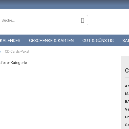
KALENDER
GESCHENKE & KARTEN
GUT & GÜNSTIG
SA
»
ZUR HOCHZEIT
CD-Cards-Paket
GUTSCHEINE
 dieser Kategorie
C
Konto
Ar
Pass
IS
E
Ve
Er
Se