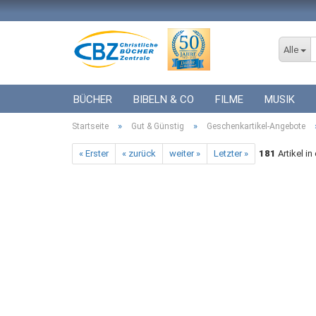
Alle
BÜCHER
BIBELN & CO
FILME
MUSIK
»
»
Startseite
ICF BÜCHER
Gut & Günstig
VERSCHIEDENES
Geschenkartikel-Angebote
GESCHENKE 
« Erster
« zurück
weiter »
Letzter »
181
Artikel in