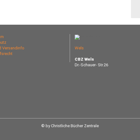
um
utz
nd Versandinfo
Wels
fsrecht
CBZ Wels
Dr.-Schauer- Str.26
© by Christliche Bücher Zentrale