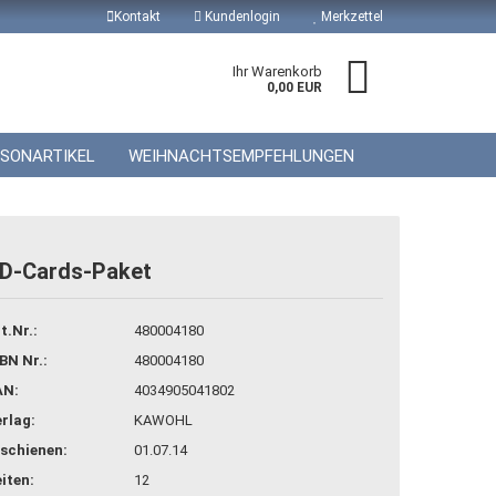
Kontakt
Kundenlogin
Merkzettel
Ihr Warenkorb
0,00 EUR
ISONARTIKEL
WEIHNACHTSEMPFEHLUNGEN
D-Cards-Paket
 erstellen
t.Nr.:
480004180
wort vergessen?
BN Nr.:
480004180
AN:
4034905041802
rlag:
KAWOHL
schienen:
01.07.14
iten:
12