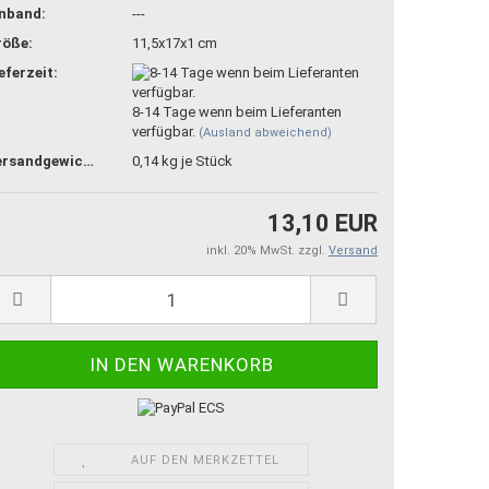
inband:
---
röße:
11,5x17x1 cm
eferzeit:
8-14 Tage wenn beim Lieferanten
verfügbar.
(Ausland abweichend)
Versandgewicht:
0,14
kg je Stück
13,10 EUR
inkl. 20% MwSt. zzgl.
Versand
AUF DEN MERKZETTEL