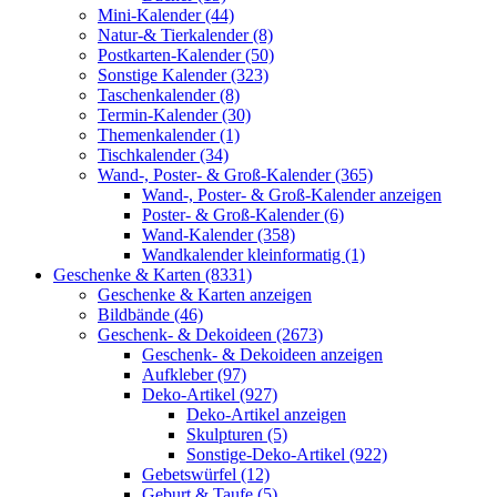
Mini-Kalender (44)
Natur-& Tierkalender (8)
Postkarten-Kalender (50)
Sonstige Kalender (323)
Taschenkalender (8)
Termin-Kalender (30)
Themenkalender (1)
Tischkalender (34)
Wand-, Poster- & Groß-Kalender (365)
Wand-, Poster- & Groß-Kalender anzeigen
Poster- & Groß-Kalender (6)
Wand-Kalender (358)
Wandkalender kleinformatig (1)
Geschenke & Karten (8331)
Geschenke & Karten anzeigen
Bildbände (46)
Geschenk- & Dekoideen (2673)
Geschenk- & Dekoideen anzeigen
Aufkleber (97)
Deko-Artikel (927)
Deko-Artikel anzeigen
Skulpturen (5)
Sonstige-Deko-Artikel (922)
Gebetswürfel (12)
Geburt & Taufe (5)