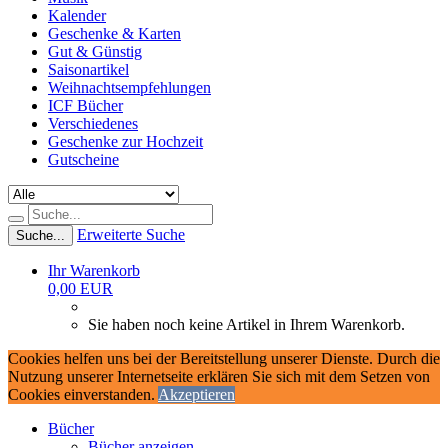
Kalender
Geschenke & Karten
Gut & Günstig
Saisonartikel
Weihnachtsempfehlungen
ICF Bücher
Verschiedenes
Geschenke zur Hochzeit
Gutscheine
Erweiterte Suche
Suche...
Ihr Warenkorb
0,00 EUR
Sie haben noch keine Artikel in Ihrem Warenkorb.
Cookies helfen uns bei der Bereitstellung unserer Dienste. Durch die
Nutzung unserer Internetseite erklären Sie sich mit dem Setzen von
Cookies einverstanden.
Akzeptieren
Bücher
Bücher anzeigen