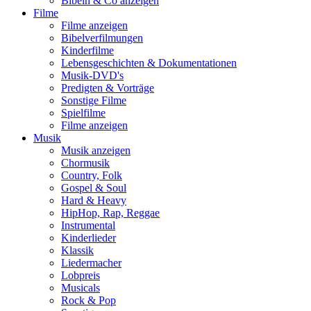
Bibeln & Co anzeigen
Filme
Filme anzeigen
Bibelverfilmungen
Kinderfilme
Lebensgeschichten & Dokumentationen
Musik-DVD's
Predigten & Vorträge
Sonstige Filme
Spielfilme
Filme anzeigen
Musik
Musik anzeigen
Chormusik
Country, Folk
Gospel & Soul
Hard & Heavy
HipHop, Rap, Reggae
Instrumental
Kinderlieder
Klassik
Liedermacher
Lobpreis
Musicals
Rock & Pop