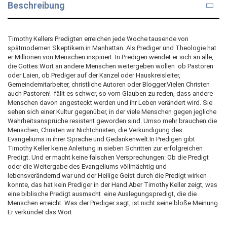
Beschreibung
Timothy Kellers Predigten erreichen jede Woche tausende von
spätmodernen Skeptikern in Manhattan. Als Prediger und Theologie hat
er Millionen von Menschen inspiriert. In Predigen wendet er sich an alle,
die Gottes Wort an andere Menschen weitergeben wollen  ob Pastoren
oder Laien, ob Prediger auf der Kanzel oder Hauskreisleiter,
Gemeindemitarbeiter, christliche Autoren oder Blogger.Vielen Christen 
auch Pastoren!  fällt es schwer, so vom Glauben zu reden, dass andere
Menschen davon angesteckt werden und ihr Leben verändert wird. Sie
sehen sich einer Kultur gegenüber, in der viele Menschen gegen jegliche
Wahrheitsansprüche resistent geworden sind. Umso mehr brauchen die
Menschen, Christen wir Nichtchristen, die Verkündigung des
Evangeliums in ihrer Sprache und Gedankenwelt.In Predigen gibt
Timothy Keller keine Anleitung in sieben Schritten zur erfolgreichen
Predigt. Und er macht keine falschen Versprechungen: Ob die Predigt
oder die Weitergabe des Evangeliums völlmächtig und
lebensverändernd war und der Heilige Geist durch die Predigt wirken
konnte, das hat kein Prediger in der Hand.Aber Timothy Keller zeigt, was
eine biblische Predigt ausmacht  eine Auslegungspredigt, die die
Menschen erreicht: Was der Prediger sagt, ist nicht seine bloße Meinung.
Er verkündet das Wort