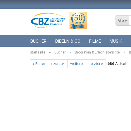
Alle
BÜCHER
BIBELN & CO
FILME
MUSIK
»
»
»
Startseite
ICF BÜCHER
Bücher
VERSCHIEDENES
Biografien & Erlebnisberichte
GESCHENKE 
B
« Erster
« zurück
weiter »
Letzter »
686
Artikel in