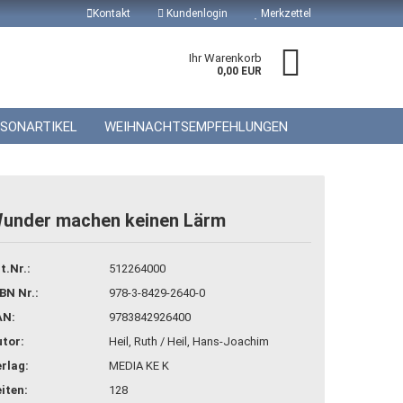
Kontakt
Kundenlogin
Merkzettel
Ihr Warenkorb
0,00 EUR
ISONARTIKEL
WEIHNACHTSEMPFEHLUNGEN
under machen keinen Lärm
 erstellen
t.Nr.:
512264000
wort vergessen?
BN Nr.:
978-3-8429-2640-0
AN:
9783842926400
tor:
Heil, Ruth / Heil, Hans-Joachim
rlag:
MEDIA KE K
iten:
128