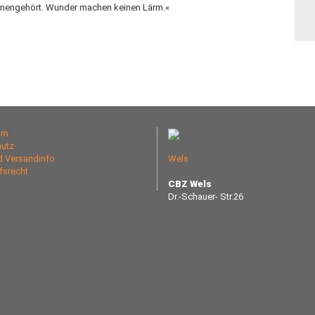
mengehört. Wunder machen keinen Lärm.«
um
utz
nd Versandinfo
Wels
fsrecht
CBZ Wels
Dr.-Schauer- Str.26