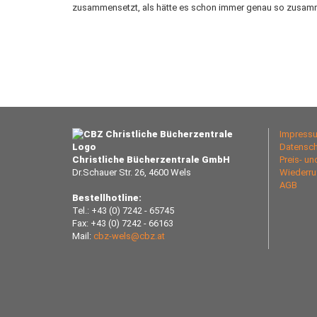
zusammensetzt, als hätte es schon immer genau so zusam
Impress
Datensch
Christliche Bücherzentrale GmbH
Preis- u
Dr.Schauer Str. 26, 4600 Wels
Wiederru
AGB
Bestellhotline:
Tel.: +43 (0) 7242 - 65745
Fax: +43 (0) 7242 - 66163
Mail:
cbz-wels@cbz.at