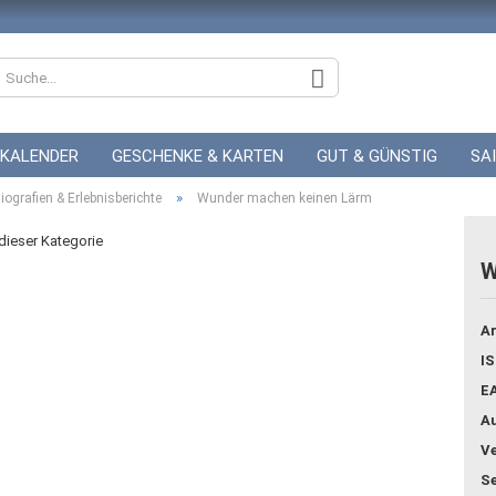
KALENDER
GESCHENKE & KARTEN
GUT & GÜNSTIG
SA
»
ZUR HOCHZEIT
iografien & Erlebnisberichte
GUTSCHEINE
Wunder machen keinen Lärm
 dieser Kategorie
W
Konto
Ar
Pass
IS
E
Au
Ve
Se