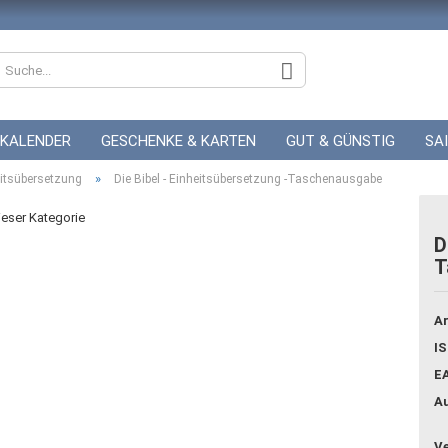
KALENDER
GESCHENKE & KARTEN
GUT & GÜNSTIG
SA
»
ZUR HOCHZEIT
itsübersetzung
Die Bibel - Einheitsübersetzung -Taschenausgabe
GUTSCHEINE
dieser Kategorie
D
T
Konto
Pass
Ar
IS
E
Au
Ve