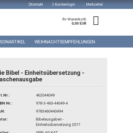
Kontakt
Kundenlogin
Merkzettel
Ihr Warenkorb
0,00 EUR
ISONARTIKEL
WEIHNACHTSEMPFEHLUNGEN
ie Bibel - Einheitsübersetzung -
aschenausgabe
 erstellen
wort vergessen?
t.Nr.:
462044049
BN Nr.:
978-3-460-44049-4
AN:
9783460440494
tor:
Bibelausgaben -
Einheitsübersetzung 2017
rlag:
VERLAG KAT