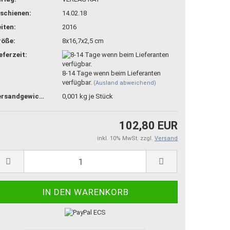
schienen:
14.02.18
iten:
2016
röße:
8x16,7x2,5 cm
eferzeit:
8-14 Tage wenn beim Lieferanten
verfügbar.
(Ausland abweichend)
Versandgewicht:
0,001
kg je Stück
102,80 EUR
inkl. 10% MwSt. zzgl.
Versand