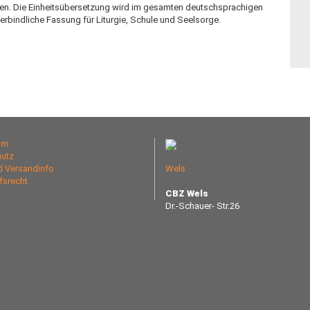
rten. Die Einheitsübersetzung wird im gesamten deutschsprachigen
verbindliche Fassung für Liturgie, Schule und Seelsorge.
um
utz
nd Versandinfo
Wels
fsrecht
CBZ Wels
Dr.-Schauer- Str.26