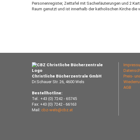
Personenregister, Zeittafel mit Sacherläuterungen und 2 Ka
Raum genutzt und ist innerhalb der katholischen Kirche die 
Impress
Datensch
Christliche Bücherzentrale GmbH
Preis- u
Dr.Schauer Str. 26, 4600 Wels
Wiederru
AGB
Bestellhotline:
Tel.: +43 (0) 7242 - 65745
Fax: +43 (0) 7242 - 66163
Mail:
cbz-wels@cbz.at