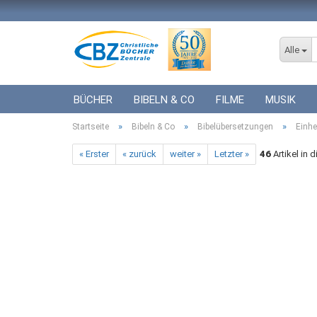
Alle
BÜCHER
BIBELN & CO
FILME
MUSIK
»
»
»
Startseite
ICF BÜCHER
Bibeln & Co
VERSCHIEDENES
Bibelübersetzungen
GESCHENKE 
Einhe
« Erster
« zurück
weiter »
Letzter »
46
Artikel in 