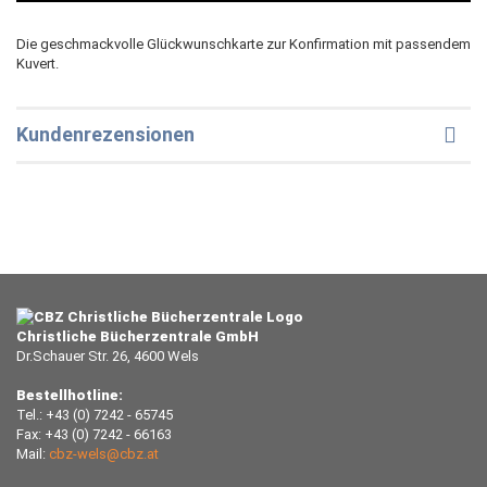
Die geschmackvolle Glückwunschkarte zur Konfirmation mit passendem
Kuvert.
Kundenrezensionen
Christliche Bücherzentrale GmbH
Dr.Schauer Str. 26, 4600 Wels
Bestellhotline:
Tel.: +43 (0) 7242 - 65745
Fax: +43 (0) 7242 - 66163
Mail:
cbz-wels@cbz.at