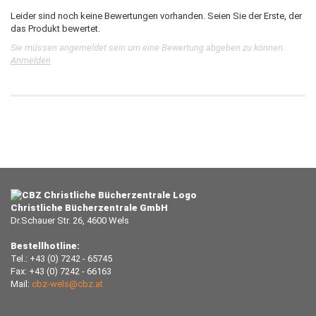
Leider sind noch keine Bewertungen vorhanden. Seien Sie der Erste, der
das Produkt bewertet.
Sie müssen angemeldet sein um eine Bewertung abgeben zu können.
Anmelden
Christliche Bücherzentrale GmbH
Dr.Schauer Str. 26, 4600 Wels
Bestellhotline:
Tel.: +43 (0) 7242 - 65745
Fax: +43 (0) 7242 - 66163
Mail:
cbz-wels@cbz.at