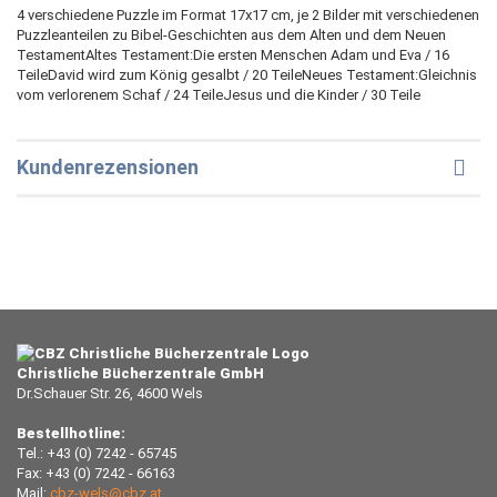
4 verschiedene Puzzle im Format 17x17 cm, je 2 Bilder mit verschiedenen
Puzzleanteilen zu Bibel-Geschichten aus dem Alten und dem Neuen
TestamentAltes Testament:Die ersten Menschen Adam und Eva / 16
TeileDavid wird zum König gesalbt / 20 TeileNeues Testament:Gleichnis
vom verlorenem Schaf / 24 TeileJesus und die Kinder / 30 Teile
Kundenrezensionen
Christliche Bücherzentrale GmbH
Dr.Schauer Str. 26, 4600 Wels
Bestellhotline:
Tel.: +43 (0) 7242 - 65745
Fax: +43 (0) 7242 - 66163
Mail:
cbz-wels@cbz.at