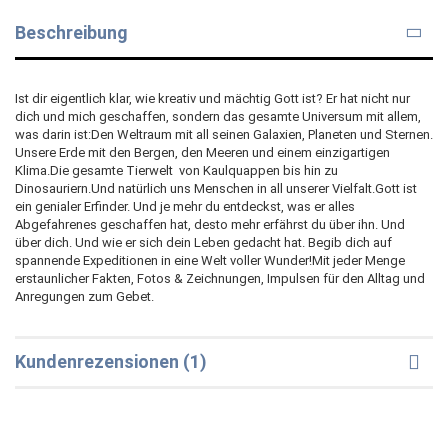
Beschreibung
Ist dir eigentlich klar, wie kreativ und mächtig Gott ist? Er hat nicht nur
dich und mich geschaffen, sondern das gesamte Universum mit allem,
was darin ist:Den Weltraum mit all seinen Galaxien, Planeten und Sternen.
Unsere Erde mit den Bergen, den Meeren und einem einzigartigen
Klima.Die gesamte Tierwelt  von Kaulquappen bis hin zu
Dinosauriern.Und natürlich uns Menschen in all unserer Vielfalt.Gott ist
ein genialer Erfinder. Und je mehr du entdeckst, was er alles
Abgefahrenes geschaffen hat, desto mehr erfährst du über ihn. Und
über dich. Und wie er sich dein Leben gedacht hat. Begib dich auf
spannende Expeditionen in eine Welt voller Wunder!Mit jeder Menge
erstaunlicher Fakten, Fotos & Zeichnungen, Impulsen für den Alltag und
Anregungen zum Gebet.
Kundenrezensionen (1)