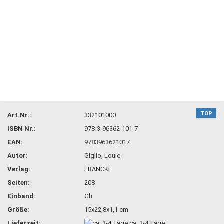
TOP
Art.Nr.:
332101000
ISBN Nr.:
978-3-96362-101-7
EAN:
9783963621017
Autor:
Giglio, Louie
Verlag:
FRANCKE
Seiten:
208
Einband:
Gh
Größe:
15x22,8x1,1 cm
Lieferzeit:
ca. 3-4 Tage