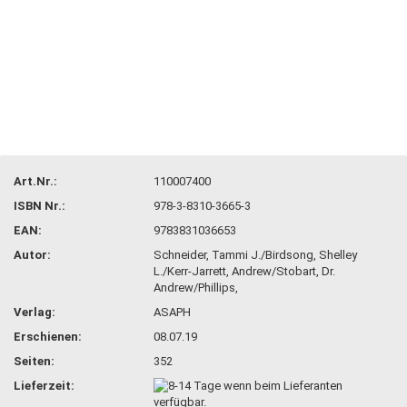
Art.Nr.:
110007400
ISBN Nr.:
978-3-8310-3665-3
EAN:
9783831036653
Autor:
Schneider, Tammi J./Birdsong, Shelley
L./Kerr-Jarrett, Andrew/Stobart, Dr.
Andrew/Phillips,
Verlag:
ASAPH
Erschienen:
08.07.19
Seiten:
352
Lieferzeit: