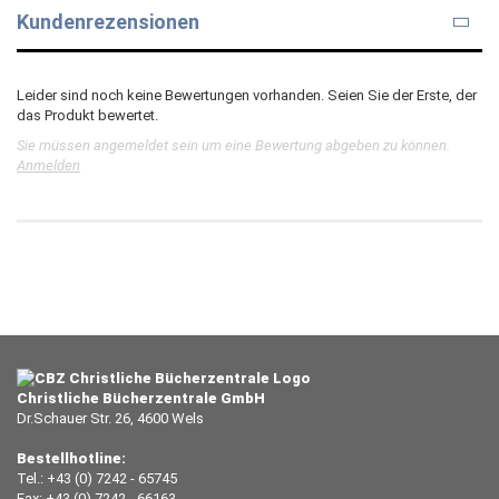
Kundenrezensionen
Leider sind noch keine Bewertungen vorhanden. Seien Sie der Erste, der
das Produkt bewertet.
Sie müssen angemeldet sein um eine Bewertung abgeben zu können.
Anmelden
Christliche Bücherzentrale GmbH
Dr.Schauer Str. 26, 4600 Wels
Bestellhotline:
Tel.: +43 (0) 7242 - 65745
Fax: +43 (0) 7242 - 66163