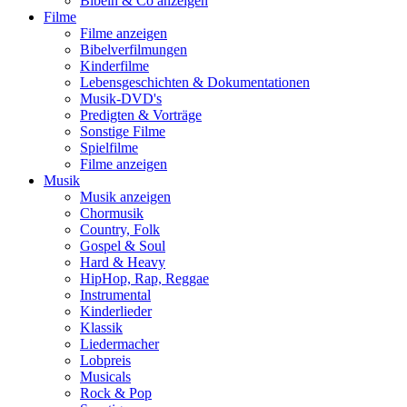
Bibeln & Co anzeigen
Filme
Filme anzeigen
Bibelverfilmungen
Kinderfilme
Lebensgeschichten & Dokumentationen
Musik-DVD's
Predigten & Vorträge
Sonstige Filme
Spielfilme
Filme anzeigen
Musik
Musik anzeigen
Chormusik
Country, Folk
Gospel & Soul
Hard & Heavy
HipHop, Rap, Reggae
Instrumental
Kinderlieder
Klassik
Liedermacher
Lobpreis
Musicals
Rock & Pop