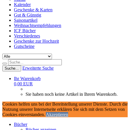
Kalender
Geschenke & Karten
Gut & Günstig
Saisonartikel
Weihnachtsempfehlungen
ICF Bücher
Verschiedenes
Geschenke zur Hochzeit
Gutscheine
Erweiterte Suche
Suche...
Ihr Warenkorb
0,00 EUR
Sie haben noch keine Artikel in Ihrem Warenkorb.
Cookies helfen uns bei der Bereitstellung unserer Dienste. Durch die
Nutzung unserer Internetseite erklären Sie sich mit dem Setzen von
Cookies einverstanden.
Akzeptieren
Bücher
Bücher anzeigen