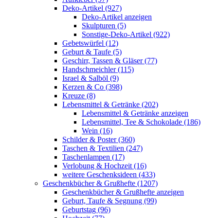
Deko-Artikel (927)
Deko-Artikel anzeigen
Skulpturen (5)
Sonstige-Deko-Artikel (922)
Gebetswürfel (12)
Geburt & Taufe (5)
Geschirr, Tassen & Gläser (77)
Handschmeichler (115)
Israel & Salböl (9)
Kerzen & Co (398)
Kreuze (8)
Lebensmittel & Getränke (202)
Lebensmittel & Getränke anzeigen
Lebensmittel, Tee & Schokolade (186)
Wein (16)
Schilder & Poster (360)
Taschen & Textilien (247)
Taschenlampen (17)
Verlobung & Hochzeit (16)
weitere Geschenksideen (433)
Geschenkbücher & Grußhefte (1207)
Geschenkbücher & Grußhefte anzeigen
Geburt, Taufe & Segnung (99)
Geburtstag (96)