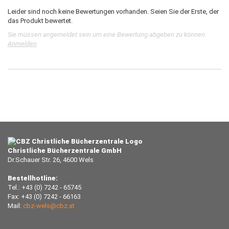
Leider sind noch keine Bewertungen vorhanden. Seien Sie der Erste, der
das Produkt bewertet.
Sie müssen angemeldet sein um eine Bewertung abgeben zu können.
Anmelden
Christliche Bücherzentrale GmbH
Dr.Schauer Str. 26, 4600 Wels
Bestellhotline:
Tel.: +43 (0) 7242 - 65745
Fax: +43 (0) 7242 - 66163
Mail:
cbz-wels@cbz.at