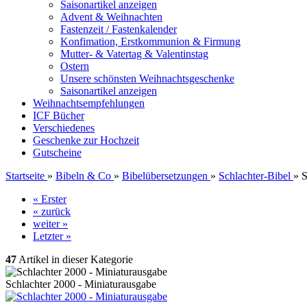
Saisonartikel anzeigen
Advent & Weihnachten
Fastenzeit / Fastenkalender
Konfimation, Erstkommunion & Firmung
Mutter- & Vatertag & Valentinstag
Ostern
Unsere schönsten Weihnachtsgeschenke
Saisonartikel anzeigen
Weihnachtsempfehlungen
ICF Bücher
Verschiedenes
Geschenke zur Hochzeit
Gutscheine
Startseite
»
Bibeln & Co
»
Bibelübersetzungen
»
Schlachter-Bibel
»
S
« Erster
« zurück
weiter »
Letzter »
47
Artikel in dieser Kategorie
Schlachter 2000 - Miniaturausgabe