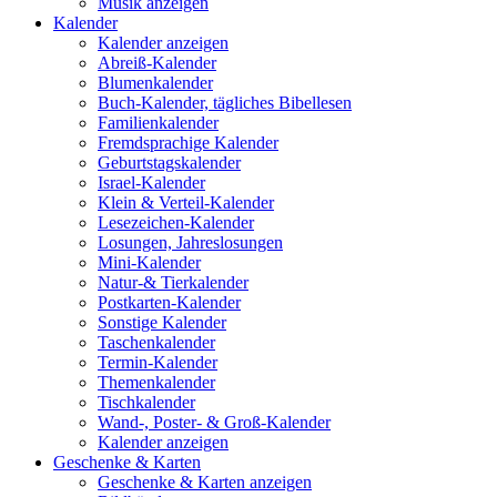
Musik anzeigen
Kalender
Kalender anzeigen
Abreiß-Kalender
Blumenkalender
Buch-Kalender, tägliches Bibellesen
Familienkalender
Fremdsprachige Kalender
Geburtstagskalender
Israel-Kalender
Klein & Verteil-Kalender
Lesezeichen-Kalender
Losungen, Jahreslosungen
Mini-Kalender
Natur-& Tierkalender
Postkarten-Kalender
Sonstige Kalender
Taschenkalender
Termin-Kalender
Themenkalender
Tischkalender
Wand-, Poster- & Groß-Kalender
Kalender anzeigen
Geschenke & Karten
Geschenke & Karten anzeigen