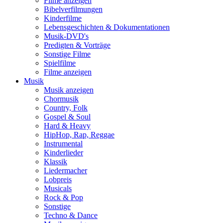
Filme anzeigen
Bibelverfilmungen
Kinderfilme
Lebensgeschichten & Dokumentationen
Musik-DVD's
Predigten & Vorträge
Sonstige Filme
Spielfilme
Filme anzeigen
Musik
Musik anzeigen
Chormusik
Country, Folk
Gospel & Soul
Hard & Heavy
HipHop, Rap, Reggae
Instrumental
Kinderlieder
Klassik
Liedermacher
Lobpreis
Musicals
Rock & Pop
Sonstige
Techno & Dance