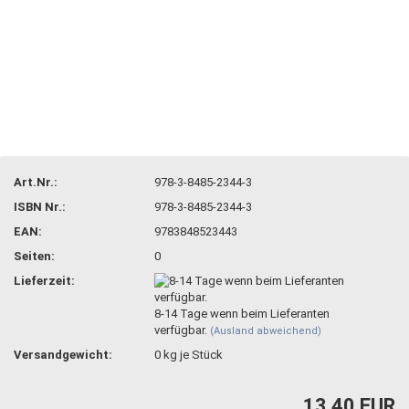
Art.Nr.:
978-3-8485-2344-3
ISBN Nr.:
978-3-8485-2344-3
EAN:
9783848523443
Seiten:
0
Lieferzeit:
8-14 Tage wenn beim Lieferanten
verfügbar.
(Ausland abweichend)
Versandgewicht:
0
kg je Stück
13,40 EUR