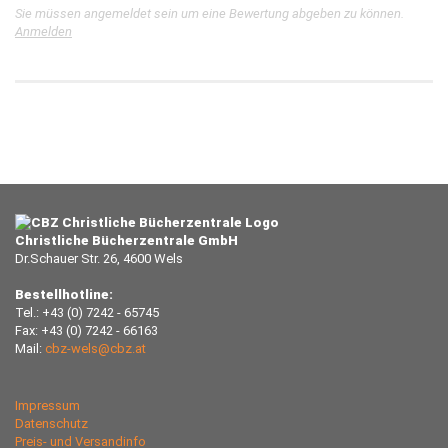
Sie müssen angemeldet sein um eine Bewertung abgeben zu können.
Anmelden
Christliche Bücherzentrale GmbH
Dr.Schauer Str. 26, 4600 Wels
Bestellhotline:
Tel.: +43 (0) 7242 - 65745
Fax: +43 (0) 7242 - 66163
Mail:
cbz-wels@cbz.at
Impressum
Datenschutz
Preis- und Versandinfo