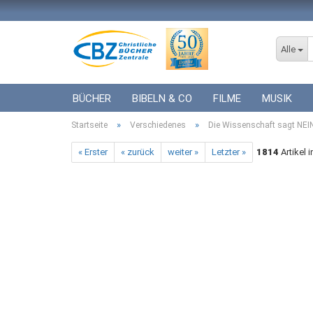
Alle
BÜCHER
BIBELN & CO
FILME
MUSIK
»
»
Startseite
ICF BÜCHER
Verschiedenes
VERSCHIEDENES
Die Wissenschaft sagt NEI
GESCHENKE 
« Erster
« zurück
weiter »
Letzter »
1814
Artikel 