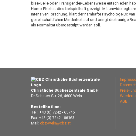
bisexuelle oder Transgender-Lebensweise entschieden habe
Homo-Ehe hat dies beispielhaft gezeigt. Mit unwiderlegba
intensiver Forschung, klärt der namhafte Psychologe Dr. va
gesellschaftlichen Minderheit auf und bringt die traurige Rea
als Normalität übergestülpt werden soll.
Impress
Datensch
Christliche Bücherzentrale GmbH
Preis- u
Dr.Schauer Str. 26, 4600 Wels
Wiederru
AGB
Bestellhotline:
Tel.: +43 (0) 7242 - 65745
Fax: +43 (0) 7242 - 66163
Mail:
cbz-wels@cbz.at