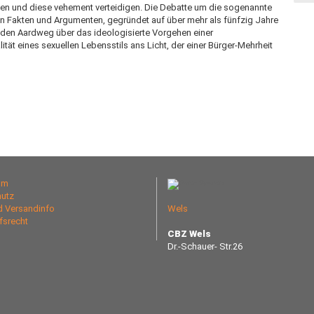
n und diese vehement verteidigen. Die Debatte um die sogenannte
ren Fakten und Argumenten, gegründet auf über mehr als fünfzig Jahre
n den Aardweg über das ideologisierte Vorgehen einer
lität eines sexuellen Lebensstils ans Licht, der einer Bürger-Mehrheit
um
utz
nd Versandinfo
Wels
fsrecht
CBZ Wels
Dr.-Schauer- Str.26