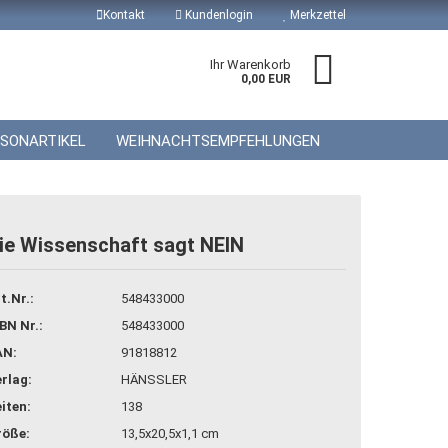
Kontakt
Kundenlogin
Merkzettel
Ihr Warenkorb
0,00 EUR
ISONARTIKEL
WEIHNACHTSEMPFEHLUNGEN
ie Wissenschaft sagt NEIN
 erstellen
t.Nr.:
548433000
wort vergessen?
BN Nr.:
548433000
AN:
91818812
rlag:
HÄNSSLER
iten:
138
röße:
13,5x20,5x1,1 cm