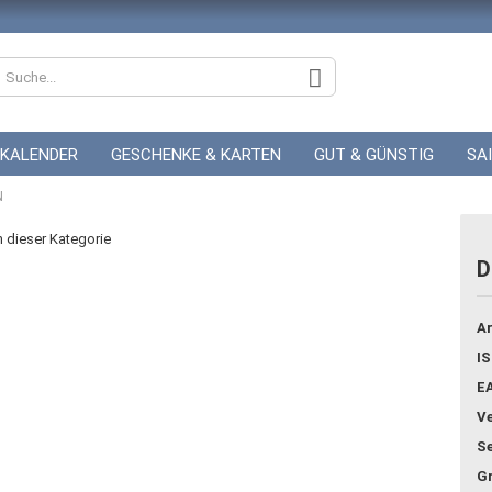
KALENDER
GESCHENKE & KARTEN
GUT & GÜNSTIG
SA
N
ZUR HOCHZEIT
GUTSCHEINE
in dieser Kategorie
D
Konto
Ar
Pass
IS
E
Ve
Se
G