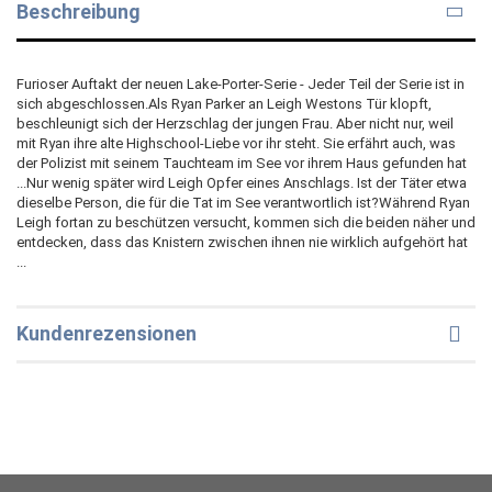
Beschreibung
Furioser Auftakt der neuen Lake-Porter-Serie - Jeder Teil der Serie ist in
sich abgeschlossen.Als Ryan Parker an Leigh Westons Tür klopft,
beschleunigt sich der Herzschlag der jungen Frau. Aber nicht nur, weil
mit Ryan ihre alte Highschool-Liebe vor ihr steht. Sie erfährt auch, was
der Polizist mit seinem Tauchteam im See vor ihrem Haus gefunden hat
...Nur wenig später wird Leigh Opfer eines Anschlags. Ist der Täter etwa
dieselbe Person, die für die Tat im See verantwortlich ist?Während Ryan
Leigh fortan zu beschützen versucht, kommen sich die beiden näher und
entdecken, dass das Knistern zwischen ihnen nie wirklich aufgehört hat
...
Kundenrezensionen