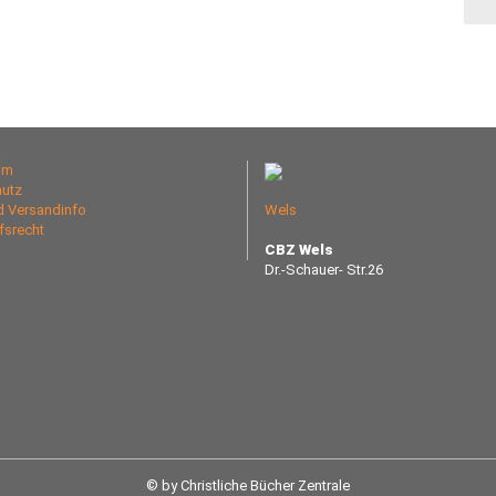
um
utz
nd Versandinfo
Wels
fsrecht
CBZ Wels
Dr.-Schauer- Str.26
© by Christliche Bücher Zentrale