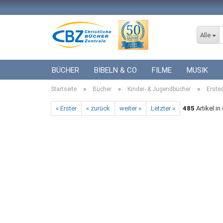
Alle
BÜCHER
BIBELN & CO
FILME
MUSIK
»
»
»
Startseite
ICF BÜCHER
Bücher
VERSCHIEDENES
Kinder- & Jugendbücher
GESCHENKE 
Erstes
« Erster
« zurück
weiter »
Letzter »
485
Artikel in