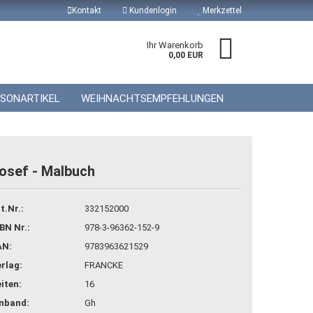
Kontakt
Kundenlogin
Merkzettel
Ihr Warenkorb
0,00 EUR
ISONARTIKEL
WEIHNACHTSEMPFEHLUNGEN
osef - Malbuch
 erstellen
t.Nr.:
332152000
wort vergessen?
BN Nr.:
978-3-96362-152-9
AN:
9783963621529
rlag:
FRANCKE
iten:
16
inband:
Gh