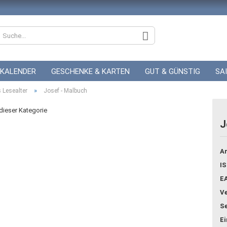
KALENDER
GESCHENKE & KARTEN
GUT & GÜNSTIG
SA
»
ZUR HOCHZEIT
 Lesealter
Josef - Malbuch
GUTSCHEINE
 dieser Kategorie
J
Konto
Ar
Pass
IS
E
Ve
Se
E