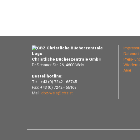
Impress
Datensch
Christliche Bücherzentrale GmbH
Preis- u
Dr.Schauer Str. 26, 4600 Wels
Wiederru
AGB
Bestellhotline:
Tel.: +43 (0) 7242 - 65745
Fax: +43 (0) 7242 - 66163
Mail:
cbz-wels@cbz.at