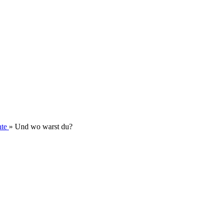
hte
»
Und wo warst du?