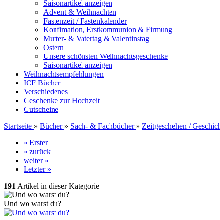
Saisonartikel anzeigen
Advent & Weihnachten
Fastenzeit / Fastenkalender
Konfimation, Erstkommunion & Firmung
Mutter- & Vatertag & Valentinstag
Ostern
Unsere schönsten Weihnachtsgeschenke
Saisonartikel anzeigen
Weihnachtsempfehlungen
ICF Bücher
Verschiedenes
Geschenke zur Hochzeit
Gutscheine
Startseite
»
Bücher
»
Sach- & Fachbücher
»
Zeitgeschehen / Geschic
« Erster
« zurück
weiter »
Letzter »
191
Artikel in dieser Kategorie
Und wo warst du?