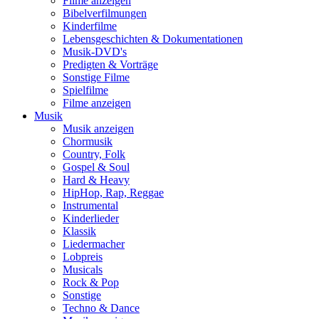
Filme anzeigen
Bibelverfilmungen
Kinderfilme
Lebensgeschichten & Dokumentationen
Musik-DVD's
Predigten & Vorträge
Sonstige Filme
Spielfilme
Filme anzeigen
Musik
Musik anzeigen
Chormusik
Country, Folk
Gospel & Soul
Hard & Heavy
HipHop, Rap, Reggae
Instrumental
Kinderlieder
Klassik
Liedermacher
Lobpreis
Musicals
Rock & Pop
Sonstige
Techno & Dance