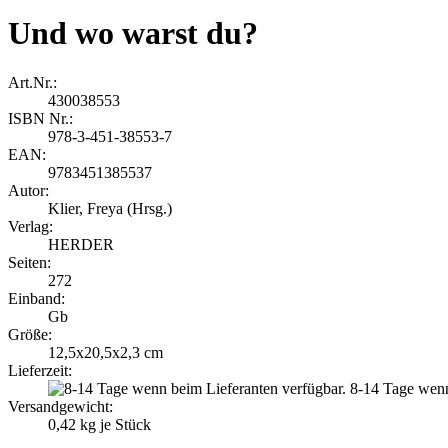
Und wo warst du?
Art.Nr.:
430038553
ISBN Nr.:
978-3-451-38553-7
EAN:
9783451385537
Autor:
Klier, Freya (Hrsg.)
Verlag:
HERDER
Seiten:
272
Einband:
Gb
Größe:
12,5x20,5x2,3 cm
Lieferzeit:
8-14 Tage wenn
Versandgewicht:
0,42
kg je Stück