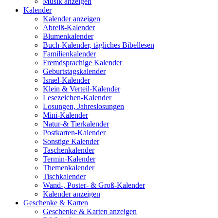
Musik anzeigen
Kalender
Kalender anzeigen
Abreiß-Kalender
Blumenkalender
Buch-Kalender, tägliches Bibellesen
Familienkalender
Fremdsprachige Kalender
Geburtstagskalender
Israel-Kalender
Klein & Verteil-Kalender
Lesezeichen-Kalender
Losungen, Jahreslosungen
Mini-Kalender
Natur-& Tierkalender
Postkarten-Kalender
Sonstige Kalender
Taschenkalender
Termin-Kalender
Themenkalender
Tischkalender
Wand-, Poster- & Groß-Kalender
Kalender anzeigen
Geschenke & Karten
Geschenke & Karten anzeigen