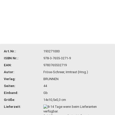
Art.Nr.:
193271000
ISBN Nr.:
978-3-7655-3271-9
EAN:
9783765532719
Autor:
Fröse-Schreer, Irmtraut (Hrsg.)
Verlag:
BRUNNEN
Seiten:
44
Einband:
Gb
Größe:
14x10,5x0,3 cm
Lieferzeit: