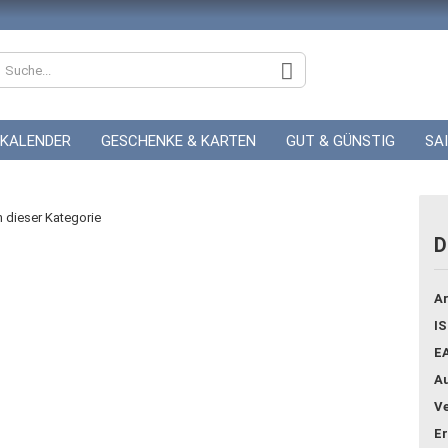
KALENDER
GESCHENKE & KARTEN
GUT & GÜNSTIG
SA
ZUR HOCHZEIT
GUTSCHEINE
in dieser Kategorie
D
Konto
Ar
Pass
IS
E
Au
Ve
Er