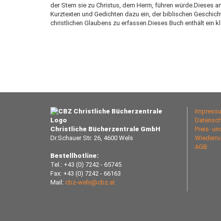
der Stern sie zu Christus, dem Herrn, führen würde.Dieses an
Kurztexten und Gedichten dazu ein, der biblischen Geschic
christlichen Glaubens zu erfassen.Dieses Buch enthält ein k
Impress
Datensch
Christliche Bücherzentrale GmbH
Preis- u
Dr.Schauer Str. 26, 4600 Wels
Wiederru
AGB
Bestellhotline:
Tel.: +43 (0) 7242 - 65745
Fax: +43 (0) 7242 - 66163
Mail:
cbz-wels@cbz.at