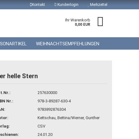
Kontakt
Kundenlogin
Merkzettel
Ihr Warenkorb
0,00 EUR
ISONARTIKEL
WEIHNACHTSEMPFEHLUNGEN
er helle Stern
 erstellen
t.Nr.:
257630000
wort vergessen?
BN Nr.:
978-3-89287-630-4
AN:
9783892876304
tor:
Kettschau, Bettina/Werner, Gunther
rlag:
CSV
schienen:
24.01.20