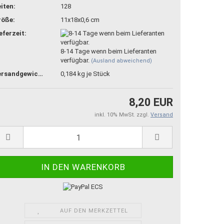
iten:
128
röße:
11x18x0,6 cm
eferzeit:
8-14 Tage wenn beim Lieferanten
verfügbar.
(Ausland abweichend)
Versandgewicht:
0,184
kg je Stück
8,20 EUR
inkl. 10% MwSt. zzgl.
Versand
AUF DEN MERKZETTEL