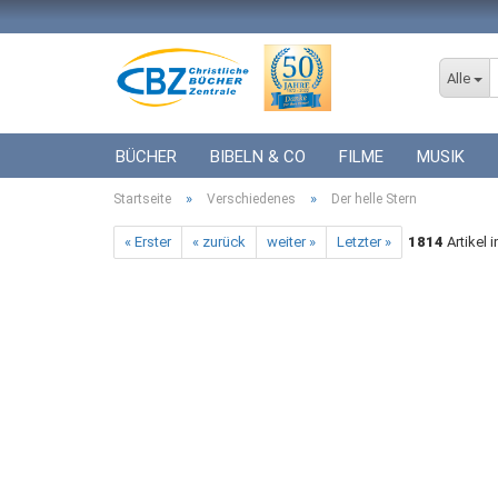
Alle
BÜCHER
BIBELN & CO
FILME
MUSIK
»
»
Startseite
ICF BÜCHER
Verschiedenes
VERSCHIEDENES
Der helle Stern
GESCHENKE 
« Erster
« zurück
weiter »
Letzter »
1814
Artikel 