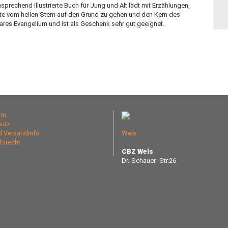
sprechend illustrierte Buch für Jung und Alt lädt mit Erzählungen,
hte vom hellen Stern auf den Grund zu gehen und den Kern des
lares Evangelium und ist als Geschenk sehr gut geeignet.
um
utz
nd Versandinfo
Wels
fsrecht
CBZ Wels
Dr.-Schauer- Str.26