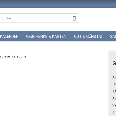
KALENDER
GESCHENKE & KARTEN
GUT & GÜNSTIG
SA
ZUR HOCHZEIT
GUTSCHEINE
in dieser Kategorie
G
Konto
Ar
Pass
IS
E
Au
Ve
Er