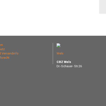
um
utz
nd Versandinfo
Wels
fsrecht
CBZ Wels
Dr.-Schauer- Str.26