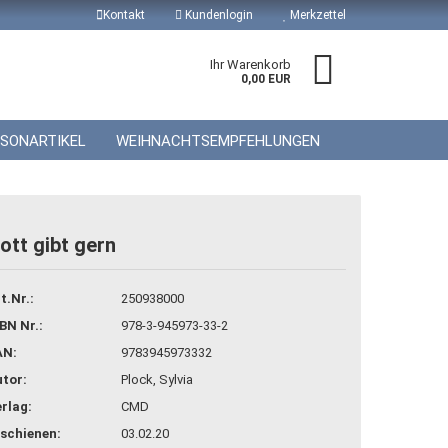
Kontakt
Kundenlogin
Merkzettel
Ihr Warenkorb
0,00 EUR
ISONARTIKEL
WEIHNACHTSEMPFEHLUNGEN
ott gibt gern
 erstellen
t.Nr.:
250938000
wort vergessen?
BN Nr.:
978-3-945973-33-2
AN:
9783945973332
tor:
Plock, Sylvia
rlag:
CMD
schienen:
03.02.20