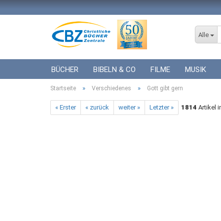
Alle
BÜCHER
BIBELN & CO
FILME
MUSIK
»
»
Startseite
ICF BÜCHER
Verschiedenes
VERSCHIEDENES
Gott gibt gern
GESCHENKE 
« Erster
« zurück
weiter »
Letzter »
1814
Artikel 