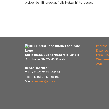
bleibenden Eindruck auf alle Nutzer hinterlassen.
Impress
Datensch
Christliche Bücherzentrale GmbH
Preis- u
Dr.Schauer Str. 26, 4600 Wels
Wiederru
AGB
Bestellhotline:
Tel.: +43 (0) 7242 - 65745
Fax: +43 (0) 7242 - 66163
Mail:
cbz-wels@cbz.at