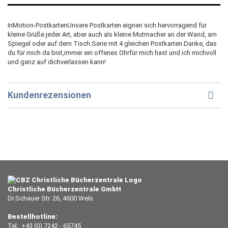
InMotion-PostkartenUnsere Postkarten eignen sich hervorragend für
kleine Grüße jeder Art, aber auch als kleine Mutmacher an der Wand, am
Spiegel oder auf dem Tisch.Serie mit 4 gleichen Postkarten.Danke, das
du für mich da bist,immer ein offenes Ohrfür mich hast und ich michvoll
und ganz auf dichverlassen kann!
Kundenrezensionen
Christliche Bücherzentrale GmbH
Dr.Schauer Str. 26, 4600 Wels
Bestellhotline:
Tel.: +43 (0) 7242 - 65745