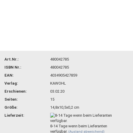
Art.Nr.:
480042785
ISBN Nr.:
480042785
EAN:
4034905427859
Verlag:
KAWOHL
Erschienen:
03.02.20
Seiten:
15
Größe:
14,8x10,5x0,2 cm
Lieferzeit:
8-14 Tage wenn beim Lieferanten
verfügbar.
(Ausland abweichend)