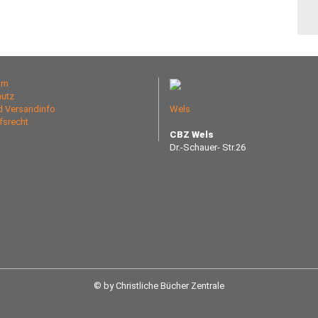
um
utz
nd Versandinfo
Wels
fsrecht
CBZ Wels
Dr.-Schauer- Str.26
© by Christliche Bücher Zentrale