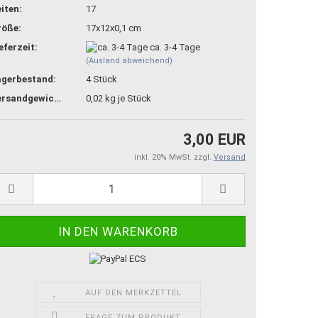
iten:
17
röße:
17x12x0,1 cm
eferzeit:
ca. 3-4 Tage
(Ausland abweichend)
agerbestand:
4
Stück
Versandgewicht:
0,02
kg je Stück
3,00 EUR
inkl. 20% MwSt. zzgl.
Versand
AUF DEN MERKZETTEL
FRAGE ZUM PRODUKT