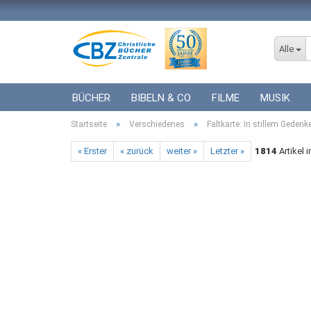
Alle
BÜCHER
BIBELN & CO
FILME
MUSIK
»
»
Startseite
ICF BÜCHER
Verschiedenes
VERSCHIEDENES
Faltkarte: In stillem Gedenk
GESCHENKE 
« Erster
« zurück
weiter »
Letzter »
1814
Artikel 