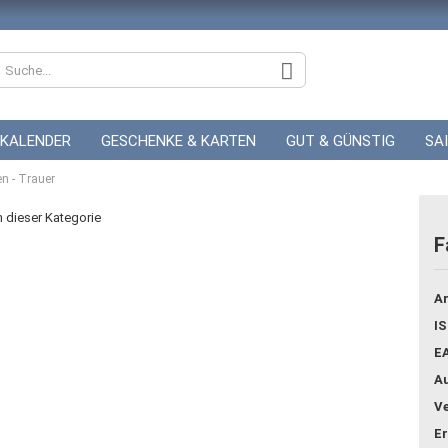
KALENDER
GESCHENKE & KARTEN
GUT & GÜNSTIG
SA
en - Trauer
ZUR HOCHZEIT
GUTSCHEINE
in dieser Kategorie
F
Konto
Ar
Pass
IS
E
Au
Ve
Er