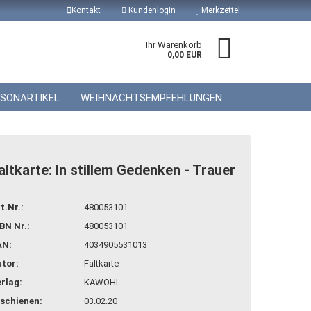
Kontakt
Kundenlogin
Merkzettel
Ihr Warenkorb
0,00 EUR
ISONARTIKEL
WEIHNACHTSEMPFEHLUNGEN
altkarte: In stillem Gedenken - Trauer
 erstellen
t.Nr.:
480053101
wort vergessen?
BN Nr.:
480053101
AN:
4034905531013
tor:
Faltkarte
rlag:
KAWOHL
schienen:
03.02.20