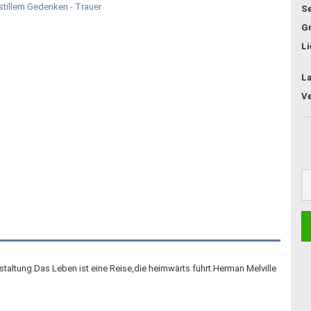
Se
G
Li
L
estaltung.Das Leben ist eine Reise,die heimwärts führt.Herman Melville