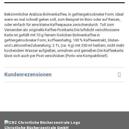
Bekömmlicher Arabica-Bohnenkaffee, in gefriergetrockneter Form. Ideal
wenn es mal schnell gehen soll, zum Beispiel im Büro oder auf Reisen,
oder einfach für eine kleine Kaffeepause zwischendurch. Toll zum
Versenden als originelle Kaffee-Postkarte.Die luftdicht verschlossene
Karte ist gefüllt mit:10 g feinem löslichen Bohnenkaffee in
gefriergetrockneter Form, koffeeinhaltig, 100 % Kaffeeextrakt, Gluten-
und LaktosefreiZubereitung: 2 TL (ca. 4 g) mit 250 ml heißem, nicht mehr
kochendem Wasser aufgießen, umrühren und genießen.Die Kaffeekarte
lässt sich auch per Post verschicken (Porto wie Kompaktbrief).
Kundenrezensionen
Christliche Bücherzentrale GmbH