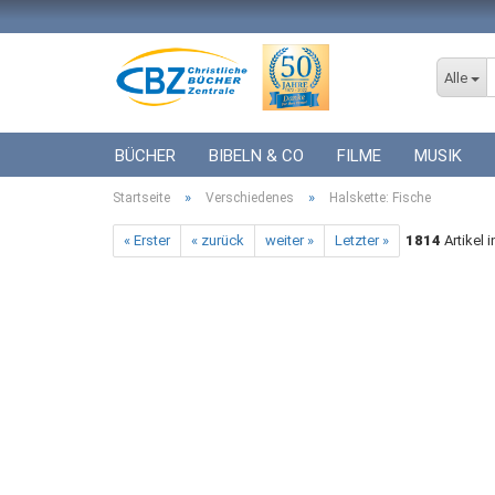
Alle
BÜCHER
BIBELN & CO
FILME
MUSIK
»
»
Startseite
ICF BÜCHER
Verschiedenes
VERSCHIEDENES
Halskette: Fische
GESCHENKE 
« Erster
« zurück
weiter »
Letzter »
1814
Artikel 