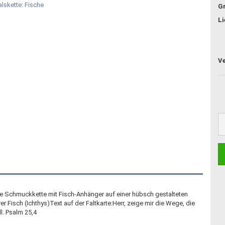
G
Li
 Schmuckkette mit Fisch-Anhänger auf einer hübsch gestalteten
r Fisch (Ichthys)Text auf der Faltkarte:Herr, zeige mir die Wege, die
l. Psalm 25,4