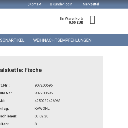
Kontakt
Kundenlogin
Merkzettel
Ihr Warenkorb
0,00 EUR
ISONARTIKEL
WEIHNACHTSEMPFEHLUNGEN
alskette: Fische
 erstellen
t.Nr.:
907200696
wort vergessen?
BN Nr.:
907200696
AN:
4250232426963
rlag:
KAWOHL
schienen:
03.02.20
iten:
8