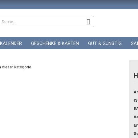
KALENDER
GESCHENKE & KARTEN
GUT & GÜNSTIG
SA
ZUR HOCHZEIT
GUTSCHEINE
in dieser Kategorie
H
Konto
Ar
Pass
IS
E
Ve
Er
Se