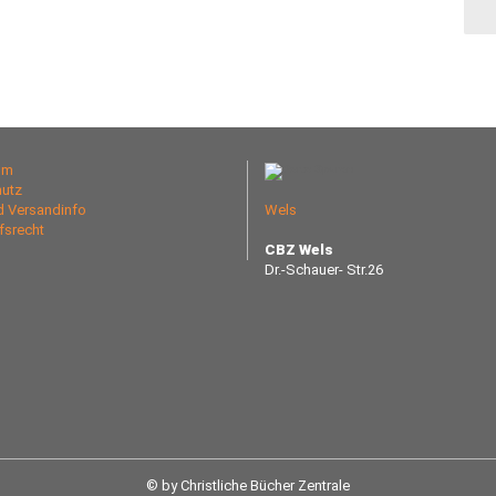
um
utz
nd Versandinfo
Wels
fsrecht
CBZ Wels
Dr.-Schauer- Str.26
© by Christliche Bücher Zentrale