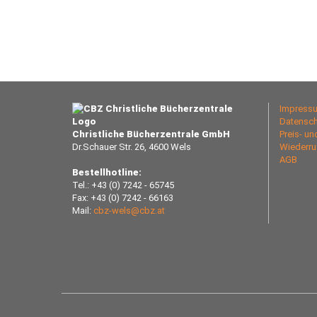
Impress
Datensch
Christliche Bücherzentrale GmbH
Preis- u
Dr.Schauer Str. 26, 4600 Wels
Wiederru
AGB
Bestellhotline:
Tel.: +43 (0) 7242 - 65745
Fax: +43 (0) 7242 - 66163
Mail:
cbz-wels@cbz.at