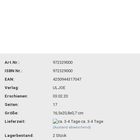
Art.Nr.:
972329000
ISBN Nr.:
972329000
EAN:
4250944317047
Verlag:
ULJOE
Erschienen:
03.02.20
Seiten:
17
Größe:
16,5x20,8x0,7 cm
Lieferzeit:
ca. 3-4 Tage
(Ausland abweichend)
Lagerbestand:
2
Stück