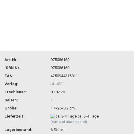
Art.Nr.:
975086160
ISBN Nr.:
975086160
EAN:
4250944316811
Verlag:
ULJOE
Erschienen:
03.02.20
Seiten:
1
Größe:
1,4x26x0,2 cm
Lieferzeit:
ca. 3-4 Tage
(Ausland abweichend)
Lagerbestand:
6
Stück