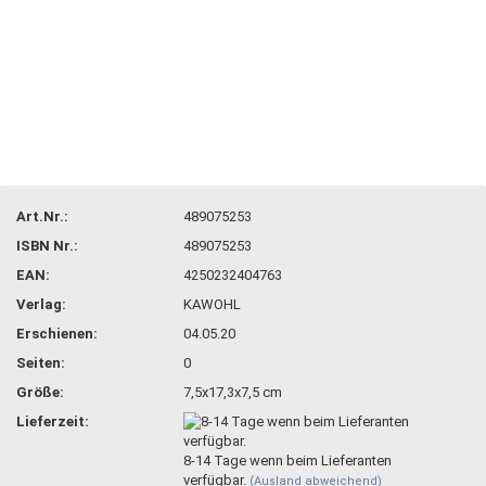
Art.Nr.:
489075253
ISBN Nr.:
489075253
EAN:
4250232404763
Verlag:
KAWOHL
Erschienen:
04.05.20
Seiten:
0
Größe:
7,5x17,3x7,5 cm
Lieferzeit:
8-14 Tage wenn beim Lieferanten
verfügbar.
(Ausland abweichend)