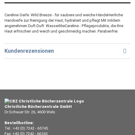
Careline-Seife: Wild Breeze - für saubere und weiche HändeHerrliche
Handseife zur Reinigung der Haut, hydratiert und pflegt.Mit mildem
angenehmen Duft.Duft: WasserlilieCareline - Pflegeprodukte, die Ihre
Haut erfrischen und weich und geschmeidig machen. Parabenfrei.
Kundenrezensionen
Christliche Bücherzentrale GmbH
Dr.Schauer Str. 26, 4600 Wels
Bestellhotline:
Tel.: +43 (0) 7242 - 65745
Fax: +43 (0) 7242 - 66163