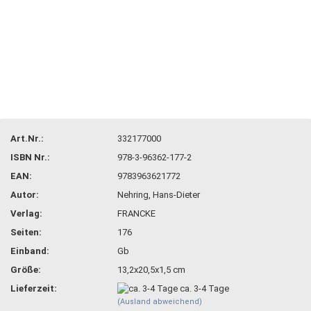
Art.Nr.:
332177000
ISBN Nr.:
978-3-96362-177-2
EAN:
9783963621772
Autor:
Nehring, Hans-Dieter
Verlag:
FRANCKE
Seiten:
176
Einband:
Gb
Größe:
13,2x20,5x1,5 cm
Lieferzeit:
ca. 3-4 Tage
(Ausland abweichend)