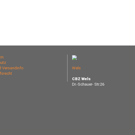
um
utz
nd Versandinfo
Wels
fsrecht
CBZ Wels
Dr.-Schauer- Str.26