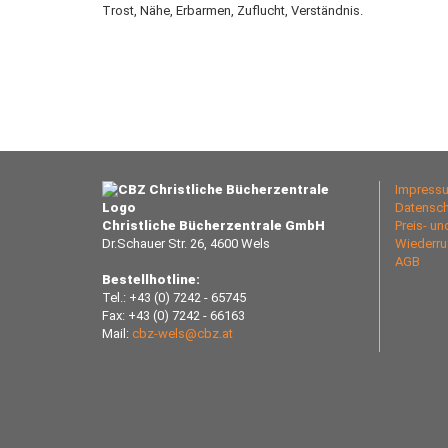
Trost, Nähe, Erbarmen, Zuflucht, Verständnis.
Impress
Datensch
Christliche Bücherzentrale GmbH
Preis- u
Dr.Schauer Str. 26, 4600 Wels
Wiederru
AGB
Bestellhotline:
Tel.: +43 (0) 7242 - 65745
Fax: +43 (0) 7242 - 66163
Mail:
cbz-wels@cbz.at