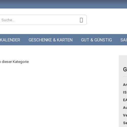
KALENDER
GESCHENKE & KARTEN
GUT & GÜNSTIG
SA
ZUR HOCHZEIT
GUTSCHEINE
in dieser Kategorie
G
Konto
Ar
Pass
IS
E
Au
Ve
Se