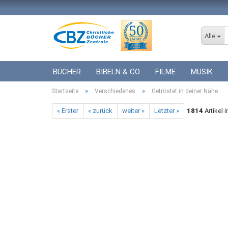
Alle
BÜCHER
BIBELN & CO
FILME
MUSIK
»
»
Startseite
ICF BÜCHER
Verschiedenes
VERSCHIEDENES
Getröstet in deiner Nähe
GESCHENKE 
« Erster
« zurück
weiter »
Letzter »
1814
Artikel 