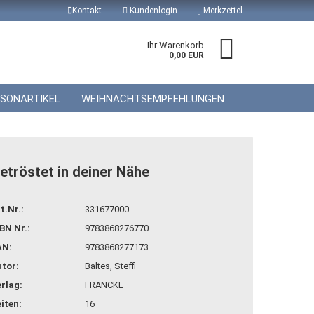
Kontakt
Kundenlogin
Merkzettel
Ihr Warenkorb
0,00 EUR
ISONARTIKEL
WEIHNACHTSEMPFEHLUNGEN
etröstet in deiner Nähe
 erstellen
t.Nr.:
331677000
wort vergessen?
BN Nr.:
9783868276770
AN:
9783868277173
tor:
Baltes, Steffi
rlag:
FRANCKE
iten:
16