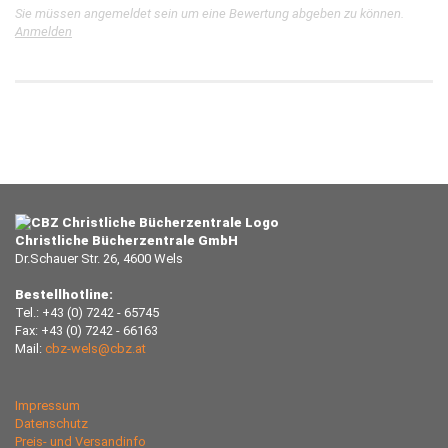
Sie müssen angemeldet sein um eine Bewertung abgeben zu können.
Anmelden
Christliche Bücherzentrale GmbH
Dr.Schauer Str. 26, 4600 Wels
Bestellhotline:
Tel.: +43 (0) 7242 - 65745
Fax: +43 (0) 7242 - 66163
Mail:
cbz-wels@cbz.at
Impressum
Datenschutz
Preis- und Versandinfo