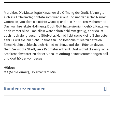
Marokko. Die Mutter legte Kinza vor die Öffnung der Gruft. Sie neigte
sich zur Erde nieder, richtete sich wieder auf und rief dabei den Namen
Gottes an, von dem sie nichts wusste, und den Propheten Mohammed.
Das war ihre letzte Hoffnung. Doch Gott hatte sie nicht gehört, Kinza war
noch immer blind. Das allein wäre schon schlimm genug, aber da ist
auch noch der grausame Stiefvater. Hamid liebt seine kleine Schwester
sehr. Er will sie ihm nicht überlassen und beschließt, sie zu befreien.
Eines Nachts schleicht sich Hamid mit Kinza auf dem Rücken davon.
Sein Ziel ist die Stadt, viele Kilometer entfernt. Dort wohnt die englische
Krankenschwester, zu der er Kinza im Auftrag seiner Mutter bringen soll -
und dort hört er von Jesus.
Hörbuch
CD (MP3-Format), Spielzeit 371 Min.
Kundenrezensionen