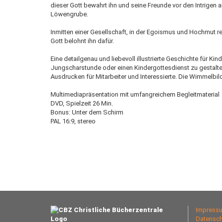
dieser Gott bewahrt ihn und seine Freunde vor den Intrigen
Löwengrube.
Inmitten einer Gesellschaft, in der Egoismus und Hochmut r
Gott belohnt ihn dafür.
Eine detailgenau und liebevoll illustrierte Geschichte für K
Jungscharstunde oder einen Kindergottesdienst zu gestalte
Ausdrucken für Mitarbeiter und Interessierte. Die Wimmelbil
Multimediapräsentation mit umfangreichem Begleitmaterial
DVD, Spielzeit 26 Min.
Bonus: Unter dem Schirm
PAL 16:9, stereo
Impress
Datensch