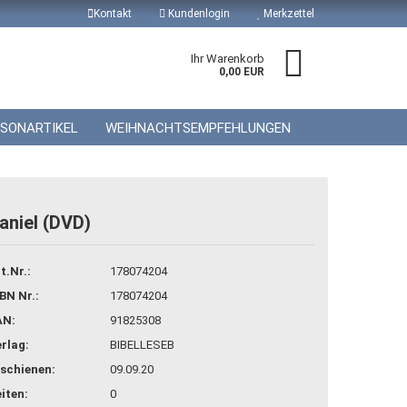
Kontakt
Kundenlogin
Merkzettel
Ihr Warenkorb
0,00 EUR
ISONARTIKEL
WEIHNACHTSEMPFEHLUNGEN
aniel (DVD)
 erstellen
t.Nr.:
178074204
wort vergessen?
BN Nr.:
178074204
AN:
91825308
rlag:
BIBELLESEB
schienen:
09.09.20
iten:
0