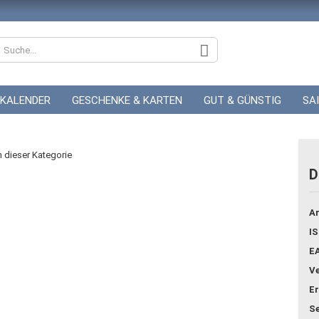
KALENDER
GESCHENKE & KARTEN
GUT & GÜNSTIG
SA
ZUR HOCHZEIT
GUTSCHEINE
in dieser Kategorie
D
Konto
Ar
Pass
IS
E
Ve
Er
Se