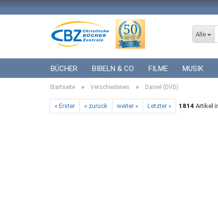
Alle
BÜCHER
BIBELN & CO
FILME
MUSIK
»
»
Startseite
ICF BÜCHER
Verschiedenes
VERSCHIEDENES
Daniel (DVD)
GESCHENKE 
« Erster
« zurück
weiter »
Letzter »
1814
Artikel 