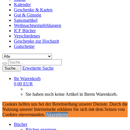
Kalender
Geschenke & Karten
Gut & Günstig
Saisonartikel
Weihnachtsempfehlungen
ICF Bücher
Verschiedenes
Geschenke zur Hochzeit
Gutscheine
Erweiterte Suche
Suche...
Ihr Warenkorb
0,00 EUR
Sie haben noch keine Artikel in Ihrem Warenkorb.
Cookies helfen uns bei der Bereitstellung unserer Dienste. Durch die
Nutzung unserer Internetseite erklären Sie sich mit dem Setzen von
Cookies einverstanden.
Akzeptieren
Bücher
Bücher anzeigen