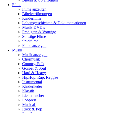
Bibeln & Co anzeigen
Filme
Filme anzeigen
Bibelverfilmungen
Kinderfilme
Lebensgeschichten & Dokumentationen
Musik-DVD's
Predigten & Vorträge
Sonstige Filme
Spielfilme
Filme anzeigen
Musik
Musik anzeigen
Chormusik
Country, Folk
Gospel & Soul
Hard & Heavy
HipHop, Rap, Reggae
Instrumental
Kinderlieder
Klassik
Liedermacher
Lobpreis
Musicals
Rock & Pop