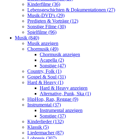
Kinderfilme (36)
Lebensgeschichten & Dokumentationen (27)
Musik-DVD's (29)
Predigten & Vorträge (12)
Sonstige Filme (30)
Spielfilme (96)
Musik (840)
Musik anzeigen
Chormusik (49)
Chormusik anzeigen
Acapella (2)
Sonstige (47)
Country, Folk (1)
Gospel & Soul (31)
Hard & Heavy (1)
Hard & Heavy anzeigen
Alternative, Punk, Ska (1)
HipHop, Rap, Reggae (9)
Instrumental (37)
Instrumental anzeigen
Sonstige (37)
Kinderlieder (132)
Klassik (5)
Liedermacher (87)
Lobpreis (307)