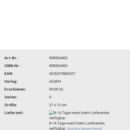
Art.Nr.:
898504400
ISBN Nr.:
898504400
EAN:
4250479860537
Verlag:
ASAPH
Erschienen:
09.09.20
Seiten:
0
Größe:
21 x 13 cm
Lieferzeit:
8-14 Tage wenn beim Lieferanten
verfügbar.
(Ausland abweichend)