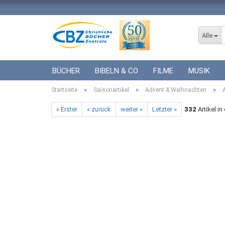
Alle
BÜCHER
BIBELN & CO
FILME
MUSIK
»
»
»
Startseite
ICF BÜCHER
Saisonartikel
VERSCHIEDENES
Advent & Weihnachten
GESCHENKE 
« Erster
« zurück
weiter »
Letzter »
332
Artikel in