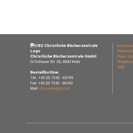
Impress
Datensch
Christliche Bücherzentrale GmbH
Preis- u
Dr.Schauer Str. 26, 4600 Wels
Wiederru
AGB
Bestellhotline:
Tel.: +43 (0) 7242 - 65745
Fax: +43 (0) 7242 - 66163
Mail:
cbz-wels@cbz.at