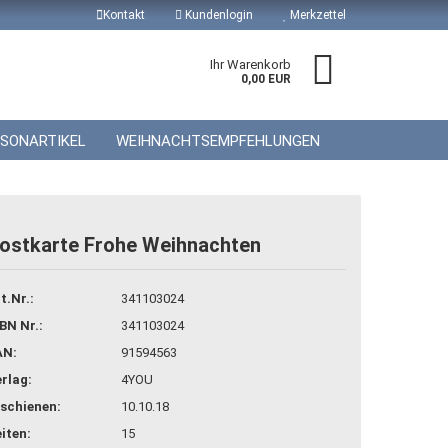
Kontakt
Kundenlogin
Merkzettel
Ihr Warenkorb
0,00 EUR
ISONARTIKEL
WEIHNACHTSEMPFEHLUNGEN
ostkarte Frohe Weihnachten
 erstellen
t.Nr.:
341103024
wort vergessen?
BN Nr.:
341103024
AN:
91594563
rlag:
4YOU
schienen:
10.10.18
iten:
15