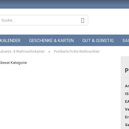
KALENDER
GESCHENKE & KARTEN
GUT & GÜNSTIG
SA
»
ZUR HOCHZEIT
Advents- & Weihnachtskarten
GUTSCHEINE
Postkarte Frohe Weihnachten
 dieser Kategorie
P
Konto
Ar
Pass
IS
E
Ve
Er
Se