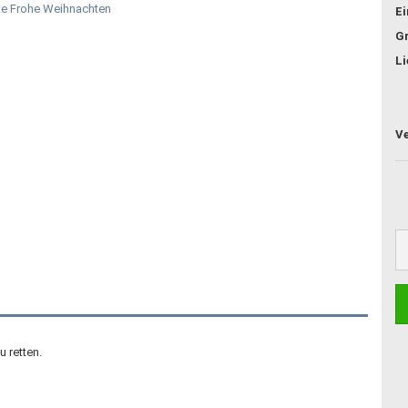
E
G
Li
u retten.