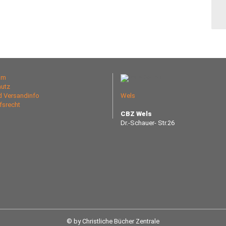
um
utz
nd Versandinfo
Wels
fsrecht
CBZ Wels
Dr.-Schauer- Str.26
© by Christliche Bücher Zentrale