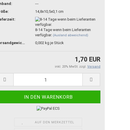
inband:
---
röße:
14,8x10,5x0,1 cm
eferzeit:
8-14 Tage wenn beim Lieferanten
verfügbar.
(Ausland abweichend)
Versandgewicht:
0,002
kg je Stück
1,70 EUR
inkl. 20% MwSt. zzgl.
Versand
AUF DEN MERKZETTEL