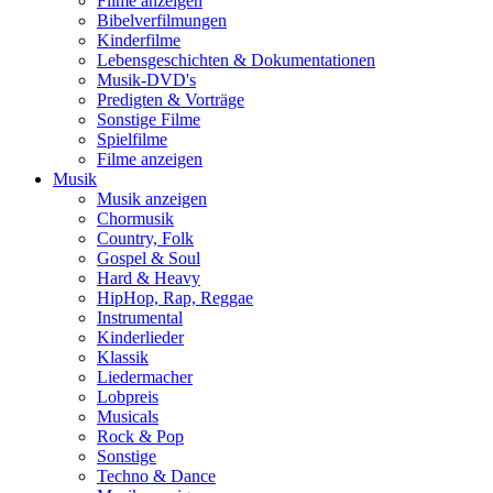
Filme anzeigen
Bibelverfilmungen
Kinderfilme
Lebensgeschichten & Dokumentationen
Musik-DVD's
Predigten & Vorträge
Sonstige Filme
Spielfilme
Filme anzeigen
Musik
Musik anzeigen
Chormusik
Country, Folk
Gospel & Soul
Hard & Heavy
HipHop, Rap, Reggae
Instrumental
Kinderlieder
Klassik
Liedermacher
Lobpreis
Musicals
Rock & Pop
Sonstige
Techno & Dance