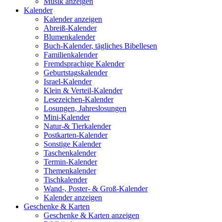
Musik anzeigen
Kalender
Kalender anzeigen
Abreiß-Kalender
Blumenkalender
Buch-Kalender, tägliches Bibellesen
Familienkalender
Fremdsprachige Kalender
Geburtstagskalender
Israel-Kalender
Klein & Verteil-Kalender
Lesezeichen-Kalender
Losungen, Jahreslosungen
Mini-Kalender
Natur-& Tierkalender
Postkarten-Kalender
Sonstige Kalender
Taschenkalender
Termin-Kalender
Themenkalender
Tischkalender
Wand-, Poster- & Groß-Kalender
Kalender anzeigen
Geschenke & Karten
Geschenke & Karten anzeigen